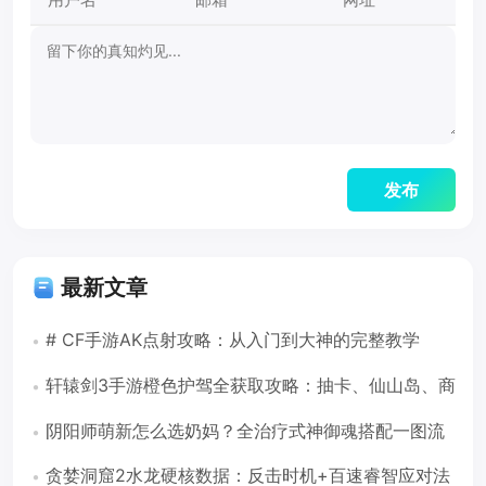
最新文章
# CF手游AK点射攻略：从入门到大神的完整教学
轩辕剑3手游橙色护驾全获取攻略：抽卡、仙山岛、商
店三路并进
阴阳师萌新怎么选奶妈？全治疗式神御魂搭配一图流
（2026版）
贪婪洞窟2水龙硬核数据：反击时机+百速睿智应对法