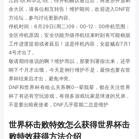
江西1区和华北1区，待开机确认通过后，再逐步开放剩
余大区，请各位相互转告！维护期间，欢迎进入DNF官
方论坛，参与讨论更新内容。
停机时间：6月29日(周二)09：00-12：00停机范围：
全区停机原因：安全功能升级停机结束时刻有可能根据
工作进度提前或者延后！这是停机内容，女盗贼在7月1
4号才出了。
敬请期待谁说的啊？维护而以，那要到署假出来，还早
呐下个月才出饿，今天是例行维护不是，最快也要在世
界杯结束后才出，避免冲突。
DNF和世界杯有啥么关系啊0--晕我晕，都在关注世界
杯了有还有空玩游戏，有很多游戏玩家是球迷的兄弟，
不是要出暗夜使者，DNF几乎星期二总是维护
世界杯击败特效怎么获得世界杯击
败特效获得方法介绍