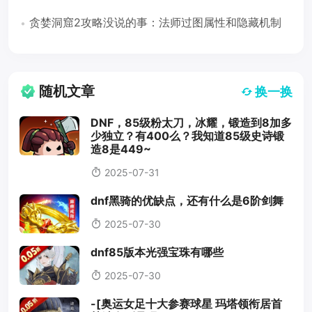
（遗忘之穴16-30层）
贪婪洞窟2攻略没说的事：法师过图属性和隐藏机制
随机文章
换一换
DNF，85级粉太刀，冰耀，锻造到8加多
少独立？有400么？我知道85级史诗锻
造8是449~
2025-07-31
dnf黑骑的优缺点，还有什么是6阶剑舞
2025-07-30
dnf85版本光强宝珠有哪些
2025-07-30
-[奥运女足十大参赛球星 玛塔领衔居首