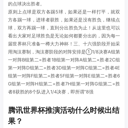
的点球决出胜者。
原则上点球是双方各踢5球，如果还是一样打平，就双
方各踢一球，进球者获胜，如果还是没有胜负，继续点
球，双方再踢一球，直到分出胜负为止！从这里也可以
看出大家对足球胜负是无论如何都要分出的，因为每一
届世界杯只准备一樽大力神杯！三、十六强阶段开始采
用淘汰赛制，淘汰赛阶段的对阵安排是①1/8决赛A组第
一对阵B组第二=胜者1B组第一对阵A组第二=胜者2C组
第一对阵D组第二=胜者3D组第一对阵C组第二=胜者4E
组第一对阵F组第二=胜者5F组第一对阵E组第二=胜者6
G组第一对阵H组第二=胜者7H组第一对阵G组第二=胜
者8获胜的8个队进入1/4决赛，即所谓“8强
腾讯世界杯推演活动什么时候出结
果？