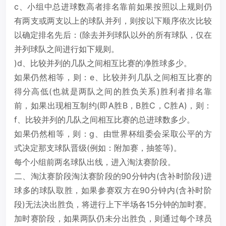
c、小组中总进球数高者排名靠前如果按照以上规则仍
有两支或两支以上的球队并列，则按以下顺序依次比较
以确定排名先后：(除去并列球队以外的所有球队，仅在
并列球队之间进行如下规则。
)d、比较并列的几队之间相互比赛的净胜球多少。
如果仍然相等，则：e、比较并列几队之间相互比赛的
得分高低(也就是两队之间的胜负关系)胜利者排名靠
前，如果出现相互制约(即A胜B，B胜C，C胜A)，则：
f、比较并列的几队之间相互比赛的总进球数多少。
如果仍然相等，则：g、由世界杯组委会采取公平的方
式决定那支球队晋级(例如：附加赛，抽签等)。
每个小组前两名球队出线，进入淘汰赛阶段。
二、淘汰赛阶段淘汰赛阶段的90分钟内(含补时阶段)进
球多的球队取胜，如果参赛双方在90分钟内(含补时阶
段)无法决出胜负，将进行上下半场各15分钟的加时赛。
加时赛阶段，如果两队仍未分出胜负，则通过每个球员