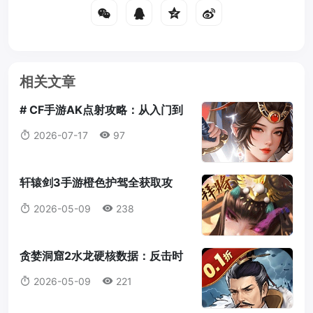
相关文章
# CF手游AK点射攻略：从入门到
大神的完整教学
2026-07-17
97
轩辕剑3手游橙色护驾全获取攻
略：抽卡、仙山岛、商店三路并进
2026-05-09
238
贪婪洞窟2水龙硬核数据：反击时
机+百速睿智应对法（遗忘之穴
2026-05-09
221
16-30层）