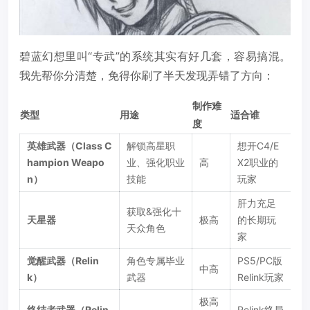
碧蓝幻想里叫“专武”的系统其实有好几套，容易搞混。
我先帮你分清楚，免得你刷了半天发现弄错了方向：
制作难
类型
用途
适合谁
度
英雄武器（Class C
解锁高星职
想开C4/E
hampion Weapo
业、强化职业
高
X2职业的
n）
技能
玩家
肝力充足
获取&强化十
天星器
极高
的长期玩
天众角色
家
觉醒武器（Relin
角色专属毕业
PS5/PC版
中高
k）
武器
Relink玩家
极高
终结者武器（Relin
Relink终局