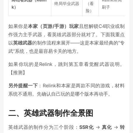
终局毕业武器
（看
k）
刷子
脸）
如果你是
本家（页游/手游）玩家
且想解锁C4职业或制
作强力主手武器，看英雄武器部分就对了。下面我重点
以
英雄武器
的制作流程来展开——这是本家最经典的“专
武”系统，也是最容易卡关的地方。
如果你玩的是Relink，跳到第五章看觉醒武器说明。
【推测】
另外提醒一下
：Relink和本家是两款不同的游戏，材料
系统不通用。先确认自己玩的是哪个版本再动手。
二、英雄武器制作全景图
英雄武器的制作分为三个阶段：
SSR化
→
真化
→
转