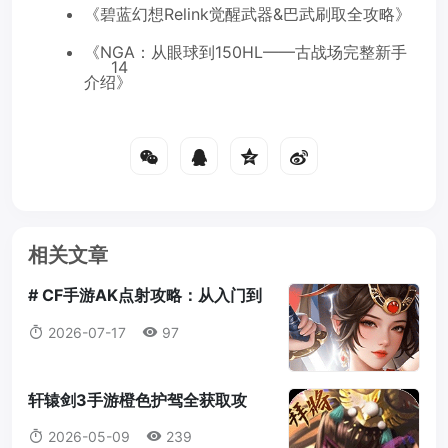
《碧蓝幻想Relink觉醒武器&巴武刷取全攻略》
《NGA：从眼球到150HL——古战场完整新手
14
介绍》
相关文章
# CF手游AK点射攻略：从入门到
大神的完整教学
2026-07-17
97
轩辕剑3手游橙色护驾全获取攻
略：抽卡、仙山岛、商店三路并进
2026-05-09
239