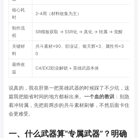
核心耗
2-4周（材料收集为主）
时
制作流
SR模板获取 → SSR化 → 真化 → 转属 → 觉醒
程
关键材
共斗素材×90、职业证、银天辉×3、属性书×3
料
0
最终收
C4/EX2职业解锁 + 英雄武器本体
益
说真的，我在肝第一把英雄武器的时候踩了不少坑，这
篇我把能省时间的地方都标出来。
一个血的教训
：别急
着冲转属，先把前两步的共斗素材刷够，不然后面卡住
会更难受。
一、什么武器算“专属武器”？明确