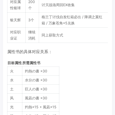
对应属
200
讨灭战场周回EX收集
性银球
个
格兰丁讨伐自发红箱必出 / 降调之翼红
银天辉
3个
箱 / 万象苍角×5兑换
对应职
继续
同上获取方式
业证
消耗
属性书的具体对应关系：
目标属性
所需属性书
火
灼熱の書 ×30
水
水分の書 ×30
土
巨人の書 ×30
风
風凪の書 ×30
光
灼熱×15 + 風凪×15