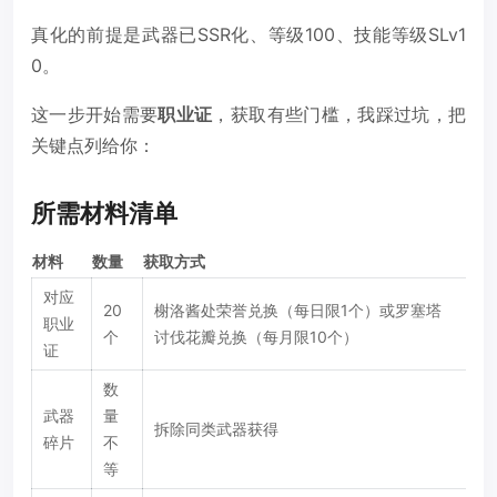
真化的前提是武器已SSR化、等级100、技能等级SLv1
0。
这一步开始需要
职业证
，获取有些门槛，我踩过坑，把
关键点列给你：
所需材料清单
材料
数量
获取方式
对应
20
榭洛酱处荣誉兑换（每日限1个）或罗塞塔
职业
个
讨伐花瓣兑换（每月限10个）
证
数
武器
量
拆除同类武器获得
碎片
不
等