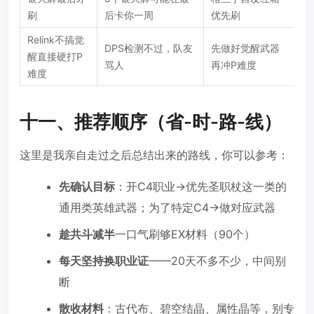
刷
后卡你一周
优先刷
Relink不搞觉
DPS检测不过，队友
先做好觉醒武器
醒直接硬打P
骂人
再冲P难度
难度
十一、推荐顺序（省-时-路-线）
这里是我亲自走过之后总结出来的路线，你可以参考：
先确认目标
：开C4职业→优先圣职杖这一类的
通用类英雄武器；为了特定C4→做对应武器
趁共斗减半
一口气刷够EX材料（90个）
每天坚持换职业证
——20天不多不少，中间别
断
散收材料
：古代布、碧空结晶、属性晶等，别专