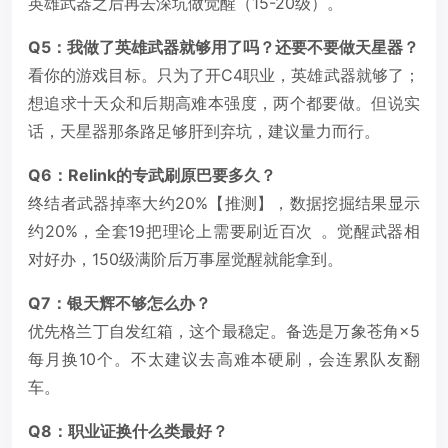
英雄武器之后再去深坑做觉醒（15-20级）。
Q5：我做了英雄武器就够用了吗？还要不要做天星器？
看你的游戏目标。只为了开C4职业，英雄武器就够了；
想追求十天众和后期高难本强度，两个都要做。但说实
话，天星器那条路足够肝到弃坑，建议量力而行。
Q6：Relink的专武刷原巴要多久？
终结者武器掉率大约20%【推测】，数据挖掘结果显示
约20%，全套19把理论上需要刷近百次
。觉醒武器相
对好办，150级满阶后万事屋觉醒就能拿到。
Q7：银天辉不够怎么办？
优先格兰丁自发红箱，这个最稳定。备选是万象苍角×5
每月换10个。不太建议去高难本硬刷，会连累队友翻
车。
Q8：职业证换什么类最好？