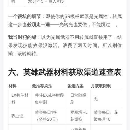
暗
水分×15 + 巨人×15
一个很坑的细节
：即使你的SR模板武器是光属性，转属
6
这一步也
必须走一遍
——光转光也要做，不能跳过
。
我当时犯的错
：以为光属武器不用转属就直接用了，结
果发现技能效果没激活。浪费了两天时间。所以别偷
懒，该转就转。
六、英雄武器材料获取渠道速查表
材料
最推荐刷法
备选方案
月获取限制
EX共斗材
共斗EX减半时段
日常随缘
无
料
集中刷
刷
荣誉每日1换
罗塞塔HL
荣誉每日、花
职业证
（坚持20天）
花瓣换
瓣每月10
万象苍角