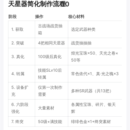
天星器简化制作流程
30
阶段
操作
核心材料
古战场战货抽
1. 获取
选定武器种类
箱
2. 突破
4把相同天星器
战货抽抽抽
煌光宝珠×50、天光之卷×
3. 真化
100级后真化
50等
技能SLv10后
4. 转属
常色依代×1、真·光之魄×3
转属
5. 设备扩
仅第一次制作
多种SR武器（共13把）
充
需要
6. 六阶段
各属性宝珠、碎片、银天
大量素材
强化
辉
7. 终突
50级+满技能
绯绯色金×1+终突素材