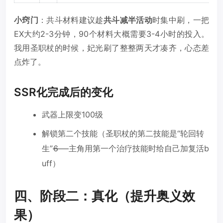
小窍门
：共斗材料建议趁
共斗减半活动
时集中刷，一把
EX大约2-3分钟，90个材料大概需要3-4小时的投入。
我用圣职杖的时候，妃光刷了整整两天才凑齐，心态差
点炸了。
SSR化完成后的变化
武器上限变100级
解锁第二个技能（圣职杖的第二技能是“轮回转
生”——主角用第一个治疗技能时给自己加复活b
6
uff）
四、阶段二：真化（提升奥义效
果）