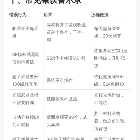
错误行为
后果
正确做法
等材料齐了发现职业
职业证不每天
每天坚持荣誉
证差十多个，干等一
换
换，20天就齐
周
先集齐4把或用玉
SR模板武器随
SSR化卡住没法进行
刚满破，升到75
便用不突破
级
忘了武器要升
强化先拉满100
系统不给操作
100级就真化
级，SLv也到10
光属武器觉得
光转光也得做，
技能效果不激活
不需要转属
不能跳
共斗材料全留
自动分解掉EX
后面发现要90个，从
着，做之前别乱
共斗材料
头再刷
清背包
银天辉最后才
3个银天辉可能在最
格兰丁自发红箱