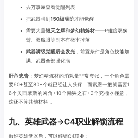
去万事屋查看觉醒列表
把武器强到
150级满阶
才能觉醒
需要大量
银天之辉
和
梦幻精炼材
——P难度双狮
鹫、双魔眼等副本有概率掉落
武器满级觉醒后会发光
，前置条件是角色技能加
满、武器全部强化满
肝帝忠告
：梦幻精炼材的消耗量非常夸张，一个角色需
要60+甚至80+个就已经让人头疼，而索恩一把就需要1
6个贝西摩斯的凶角+10个慟哭之石+3个究極器極意，
这还不算其他材料
。
九、英雄武器→C4职业解锁流程
做好英雄武器后，可以解锁C4职业：