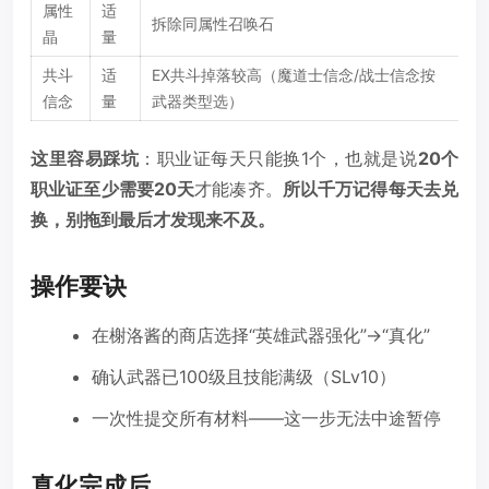
属性
适
拆除同属性召唤石
晶
量
共斗
适
EX共斗掉落较高（魔道士信念/战士信念按
信念
量
武器类型选）
这里容易踩坑
：职业证每天只能换1个，也就是说
20个
职业证至少需要20天
才能凑齐。
所以千万记得每天去兑
换，别拖到最后才发现来不及。
操作要诀
在榭洛酱的商店选择“英雄武器强化”→“真化”
确认武器已100级且技能满级（SLv10）
一次性提交所有材料——这一步无法中途暂停
真化完成后