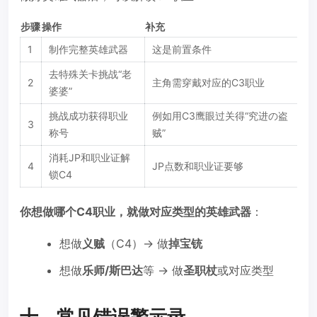
步骤
操作
补充
1
制作完整英雄武器
这是前置条件
去特殊关卡挑战“老
2
主角需穿戴对应的C3职业
婆婆”
挑战成功获得职业
例如用C3鹰眼过关得“究进の盗
3
称号
贼”
消耗JP和职业证解
4
JP点数和职业证要够
锁C4
你想做哪个C4职业，就做对应类型的英雄武器
：
想做
义贼
（C4）→ 做
掉宝铳
想做
乐师/斯巴达
等 → 做
圣职杖
或对应类型
十、常见错误警示录