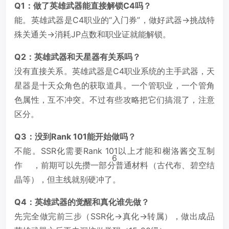
Q1：做了英雄武器能直接解锁C4吗？
能。英雄武器是C4职业的“入门券”，做好武器→挑战特
殊关通关→消耗JP点数和职业证就能解锁。
Q2：英雄武器和天星器有关系吗？
没有直接关系。英雄武器是C4职业系统的主手武器，天
星器是十天众角色的获取道具。一个管职业，一个管角
色属性，互不冲突。不过有些攻略把它们搞混了，注意
区分。
Q3：没到Rank 101能开始做吗？
不能。SSR化需要Rank 101以上才能和榭洛酱交互制
6
作
，前期可以先攒一部分普通材料（古代布、碧空结
晶等），但主线就别硬冲了。
Q4：英雄武器的觉醒和真化谁先做？
先完全做完前三步（SSR化→真化→转属），做出成品