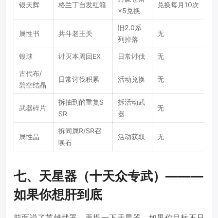
银天辉
格兰丁自发红箱
兑换每月10次
×5兑换
旧2.0系
属性书
共斗老王关
无
列掉落
银球
讨灭本周回EX
日常讨伐
无
古代布/
日常讨伐积累
活动兑换
无
碧空结晶
拆抽到的重复S
拆活动武
武器碎片
无
SR
器
拆同属R/SR召
属性晶
活动获取
无
唤石
七、天星器（十天众专武）———
如果你想肝到底
前面说了英雄武器，再提一下天星器。如果你目标不只