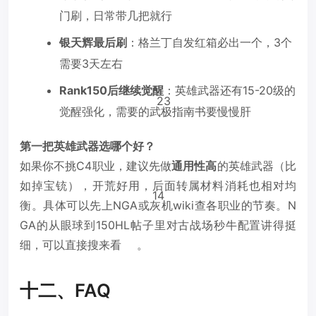
门刷，日常带几把就行
银天辉最后刷
：格兰丁自发红箱必出一个，3个
需要3天左右
Rank150后继续觉醒
：英雄武器还有15-20级的
23
觉醒强化，需要的武极指南书要慢慢肝
第一把英雄武器选哪个好？
如果你不挑C4职业，建议先做
通用性高
的英雄武器（比
如掉宝铳），开荒好用，后面转属材料消耗也相对均
14
衡。具体可以先上NGA或灰机wiki查各职业的节奏。N
GA的从眼球到150HL帖子里对古战场秒牛配置讲得挺
细，可以直接搜来看
。
十二、FAQ