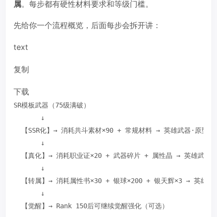
属
。每步都有硬性材料要求和等级门槛。
先给你一个流程概览，后面每步会拆开讲：
text
复制
下载
SR模板武器（75级满破）
       ↓
  【SSR化】→ 消耗共斗素材×90 + 常规材料 → 英雄武器·原型（
       ↓
  【真化】→ 消耗职业证×20 + 武器碎片 + 属性晶 → 英雄武器·
       ↓
  【转属】→ 消耗属性书×30 + 银球×200 + 银天辉×3 → 英
       ↓
  【觉醒】→ Rank 150后可继续觉醒强化（可选）