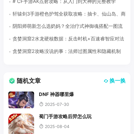
# CF手游AK点射攻略：从入门到大神的完整教学
轩辕剑3手游橙色护驾全获取攻略：抽卡、仙山岛、商
店三路并进
阴阳师萌新怎么选奶妈？全治疗式神御魂搭配一图流
（2026版）
贪婪洞窟2水龙硬核数据：反击时机+百速睿智应对法
（遗忘之穴16-30层）
贪婪洞窟2攻略没说的事：法师过图属性和隐藏机制
随机文章
换一换
DNF 神器哪里爆
2025-07-30
蜀门手游攻略后羿怎么玩
2025-08-04