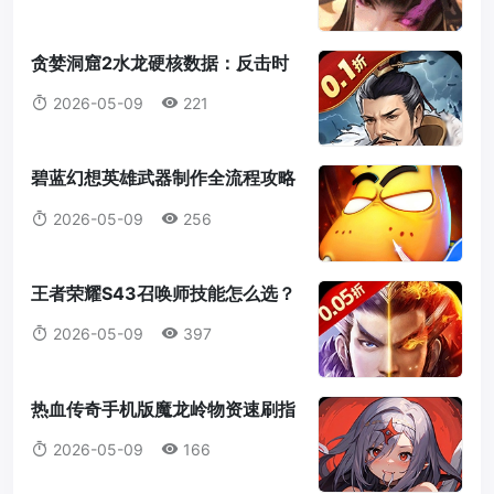
贪婪洞窟2水龙硬核数据：反击时
机+百速睿智应对法（遗忘之穴
2026-05-09
221
16-30层）
碧蓝幻想英雄武器制作全流程攻略
2026：从零到C4职业属性觉醒
2026-05-09
256
王者荣耀S43召唤师技能怎么选？
别再无脑闪现了，新技能汇流为兵
2026-05-09
397
这样带！
热血传奇手机版魔龙岭物资速刷指
南（跨服活动52级开启）
2026-05-09
166