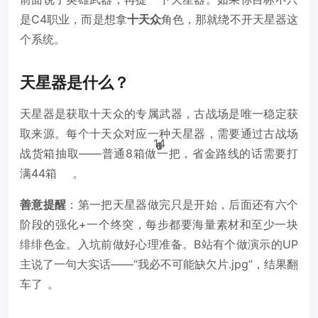
是C4职业，而是想拿
十天众
角色，那就绕不开天星器这
个系统。
天星器是什么？
天星器是获取十天众的专属武器，古战场是唯一稳定获
取来源。每个十天众对应一种天星器，需要通过古战场
14
6
6
6
6
1
1
1
战货箱抽取——普通8箱做一把，省金路线的话需要打
满44箱
。
善意提醒
：第一把天星器做完只是开始，后面还有六个
阶段的强化+一个终突，每步都要海量素材和至少一块
绯绯色金。入坑前做好心理准备。B站有个做演示的UP
主说了一句大实话——“我必不可能缺欠片.jpg”，结果翻
车了
。