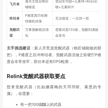
通关主线后铁匠
需冠军功勋+元素球+Boss宝
飞升者
铺锻造
物+元素碎片
P难度真巴哈姆
终结者
无法锻造，一次掉一把
特随机掉落
觉醒武
万事屋解锁后强
需要武器150级，觉醒到满级
器
化
会发光
主手挑选建议
：新人开荒选觉醒武器（铁匠铺能做的那
把），P难度之后冲终结者。觉醒武器没做之前硬打P难
度会非常坐牢，部分本还有DPS检测
。
Relink觉醒武器获取要点
想拿觉醒武器（比如娜露梅的天羽羽斩、索恩的专
属），你需要：
有一把100级以上的武器
20