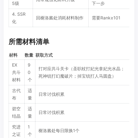
5级
下一步
4. SSR
回榭洛酱处消耗材料制作
需要Rank≥101
化
所需材料清单
材料
数量
获取方式
EX
9
打对应共斗关卡（圣职杖打妃光拿妃光水晶；
共斗
0
死神铳打幻魔破片；掉宝铳打人马圆盘）
材料
个
古代
适
日常讨伐积累
布
量
碧空
适
日常讨伐积累
结晶
量
究进
1
榭洛酱处每日限换1个
之证
个