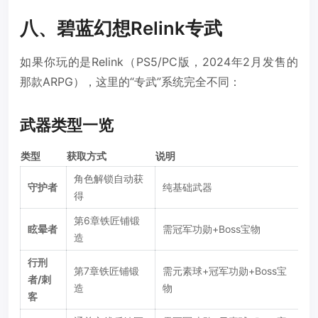
八、碧蓝幻想Relink专武
如果你玩的是Relink（PS5/PC版，2024年2月发售的
那款ARPG），这里的“专武”系统完全不同：
武器类型一览
类型
获取方式
说明
角色解锁自动获
守护者
纯基础武器
得
第6章铁匠铺锻
眩晕者
需冠军功勋+Boss宝物
造
行刑
第7章铁匠铺锻
需元素球+冠军功勋+Boss宝
者/刺
造
物
客