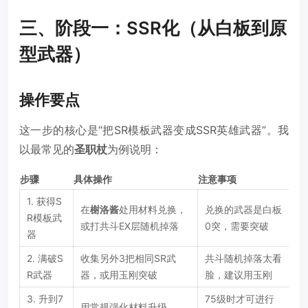
三、阶段一：SSR化（从白板到原
型武器）
操作要点
这一步的核心是“把SR模板武器变成SSR英雄武器”。我
以最常见的
圣职杖
为例说明：
步骤
具体操作
注意事项
1. 获得S
在
榭洛酱
处用材料兑换，
兑换的武器是白板
R模板武
或打共斗EX层随机掉落
0突，需要突破
器
2. 满破S
收集另外3把相同SR武
共斗随机掉落太看
R武器
器，或用玉刚突破
脸，建议用玉刚
3. 升到7
75级时才可进行
用常规强化材料升级