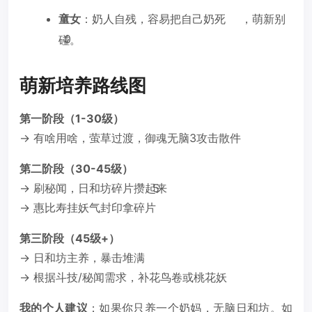
童女
：奶人自残，容易把自己奶死
，萌新别
1
0
碰。
萌新培养路线图
第一阶段（1-30级）
→ 有啥用啥，萤草过渡，御魂无脑3攻击散件
第二阶段（30-45级）
→ 刷秘闻，日和坊碎片攒起来
5
→ 惠比寿挂妖气封印拿碎片
第三阶段（45级+）
→ 日和坊主养，暴击堆满
→ 根据斗技/秘闻需求，补花鸟卷或桃花妖
我的个人建议
：如果你只养一个奶妈，无脑日和坊。如