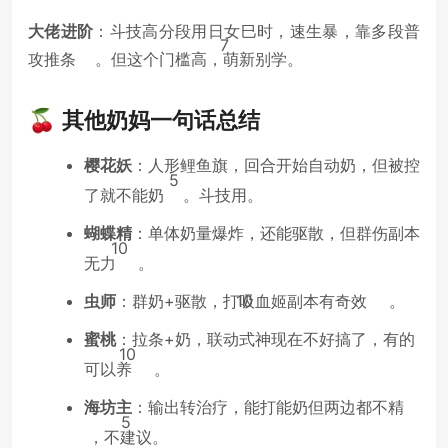
大佬进阶
：斗技高分段用日女巳时，速生暴，靠多段普
7
攻推条
。但这个门槛高，萌新别学。
🍒 其他奶妈一句话总结
樱花妖
：人形鲤鱼旗，回合开始自动奶，但被控
5
了就不能奶
。斗技用。
蝴蝶精
：单体奶量爆炸，还能驱散，但群伤副本
10
无力
。
虫师
：群奶+驱散，打吸血姬副本有奇效
10
。
蜜桃
：拉条+奶，联动式神现在不好搞了，有的
10
可以养
。
海坊主
：输出转治疗，能打能奶但两边都不精
5
，不建议。