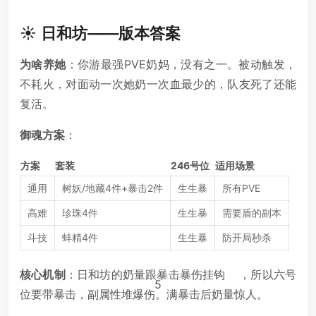
☀️ 日和坊——版本答案
为啥养她
：你游最强PVE奶妈，没有之一。被动触发，
不耗火，对面动一次她奶一次血最少的，队友死了还能
复活。
御魂方案
：
方案
套装
246号位
适用场景
通用
树妖/地藏4件+暴击2件
生生暴
所有PVE
高难
珍珠4件
生生暴
需要盾的副本
斗技
蚌精4件
生生暴
防开局秒杀
核心机制
：日和坊的奶量跟暴击暴伤挂钩
，所以六号
5
位要带暴击，副属性堆爆伤。满暴击后奶量惊人。