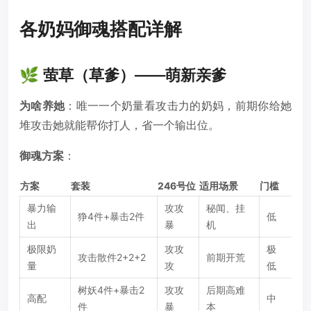
各奶妈御魂搭配详解
🌿 萤草（草爹）——萌新亲爹
为啥养她
：唯一一个奶量看攻击力的奶妈，前期你给她
堆攻击她就能帮你打人，省一个输出位。
御魂方案
：
方案
套装
246号位
适用场景
门槛
暴力输
攻攻
秘闻、挂
狰4件+暴击2件
低
出
暴
机
极限奶
攻攻
极
攻击散件2+2+2
前期开荒
量
攻
低
树妖4件+暴击2
攻攻
后期高难
高配
中
件
暴
本