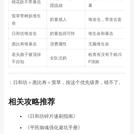
桃花妖不带暴击
团战崩
暴
萤草带树妖堆生
奶量感人
堆攻击，带攻击套
命
日和坊堆攻击
奶量低得可怜
堆生命和暴击
惠比寿堆暴击
浪费属性
无脑堆生命
老头旗子被顶掉
检查有没有千姬/S
全队没奶
不自知
P清姬
：日和坊＞惠比寿＞萤草，按这个优先级养，错不了。
相关攻略推荐
《日和坊碎片速刷指南》
《平民御魂强化避坑手册》