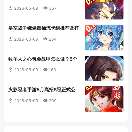
赛季屠夫从入门到精通
2026-05-09
357
皇室战争镜像毒桶流卡组推荐及打
法教学
2026-05-09
234
牧羊人之心氪金战甲怎么做？5个
稳出不歪的炼金配方分享
2026-05-09
160
火影忍者手游5月高招S忍正式公
布：纲手技能预测及金币规划全攻
2026-05-09
290
略