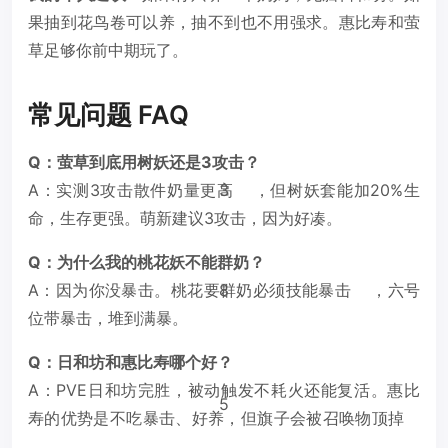
果抽到花鸟卷可以养，抽不到也不用强求。惠比寿和萤
草足够你前中期玩了。
常见问题 FAQ
Q：萤草到底用树妖还是3攻击？
A：实测3攻击散件奶量更高
3
，但树妖套能加20%生
命，生存更强。萌新建议3攻击，因为好凑。
Q：为什么我的桃花妖不能群奶？
A：因为你没暴击。桃花要群奶必须技能暴击
8
，六号
位带暴击，堆到满暴。
Q：日和坊和惠比寿哪个好？
A：PVE日和坊完胜，被动触发不耗火还能复活。惠比
5
寿的优势是不吃暴击、好养，但旗子会被召唤物顶掉
。