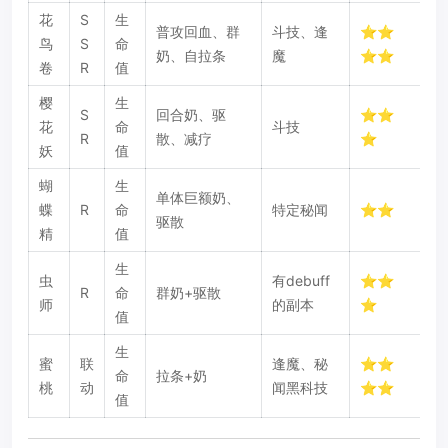
花
S
生
普攻回血、群
斗技、逢
⭐⭐
鸟
S
命
奶、自拉条
魔
⭐⭐
卷
R
值
樱
生
S
回合奶、驱
⭐⭐
花
命
斗技
R
散、减疗
⭐
妖
值
蝴
生
单体巨额奶、
蝶
R
命
特定秘闻
⭐⭐
驱散
精
值
生
虫
有debuff
⭐⭐
R
命
群奶+驱散
师
的副本
⭐
值
生
蜜
联
逢魔、秘
⭐⭐
命
拉条+奶
桃
动
闻黑科技
⭐⭐
值