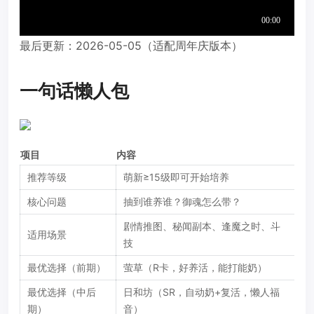
最后更新：2026-05-05（适配周年庆版本）
一句话懒人包
项目
内容
推荐等级
萌新≥15级即可开始培养
核心问题
抽到谁养谁？御魂怎么带？
剧情推图、秘闻副本、逢魔之时、斗
适用场景
技
最优选择（前期）
萤草（R卡，好养活，能打能奶）
最优选择（中后
日和坊（SR，自动奶+复活，懒人福
期）
音）