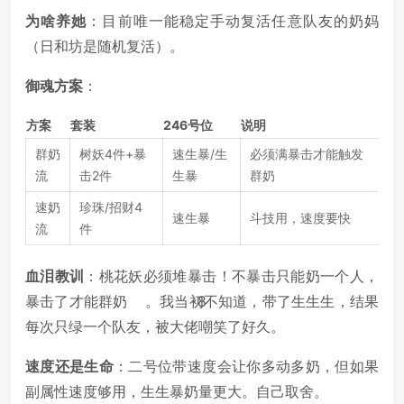
为啥养她
：目前唯一能稳定手动复活任意队友的奶妈
（日和坊是随机复活）。
御魂方案
：
方案
套装
246号位
说明
群奶
树妖4件+暴
速生暴/生
必须满暴击才能触发
流
击2件
生暴
群奶
速奶
珍珠/招财4
速生暴
斗技用，速度要快
流
件
血泪教训
：桃花妖必须堆暴击！不暴击只能奶一个人，
暴击了才能群奶
。我当初不知道，带了生生生，结果
8
每次只绿一个队友，被大佬嘲笑了好久。
速度还是生命
：二号位带速度会让你多动多奶，但如果
副属性速度够用，生生暴奶量更大。自己取舍。