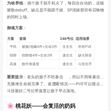
为啥养他
：插个旗子就不耗火了，每回合自动奶，还能
驱散debuff。缺点是不能跟千姬、SP清姬那些有召唤物
的同时上场。
御魂方案
：
方案
套装
246号位
适用场景
平民
被服/地藏4件+生命2件
生生生
所有PVE
招财
招财猫4件+生命2件
速生生
缺火阵容
高速
散件堆速度
速生生
斗技先手
重要提示
：老头的旗子不吃暴击
，所以不用堆暴击，
无脑堆生命就完事了。速度看情况——PVE可以慢点，
5
斗技最好二号位带速度让旗子早点落地。
🌸 桃花妖——会复活的奶妈