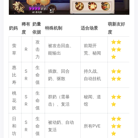
稀有
奶量
萌新友好
奶妈
特殊机制
适合场景
度
依据
度
攻
⭐⭐
萤
被攻击回血、
前期开
R
击
⭐⭐
草
能输出
荒、秘闻
力
⭐
惠
生
S
插旗、回合
持久战、
⭐⭐
比
命
R
奶、驱散
自动挂机
⭐⭐
寿
值
桃
生
S
群奶（需暴
秘闻、道
⭐⭐
花
命
R
击）、复活
馆
⭐
妖
值
日
生
⭐⭐
S
被动奶、自动
和
命
所有PVE
⭐⭐
R
复活
坊
值
⭐