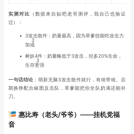
实测对比
（数据来自贴吧老哥测评，我自己也验证
过）：
3攻击散件：奶量最高，因为草爹技能吃攻击力
3
加成
树妖4件：奶量略低于3攻击，但多20%生命，
3
生存更强
一句话结论
：萌新无脑3攻击散件就行，有啥带啥。后
期换狰配合椒图反击队，草爹能把你全队奶满还能补
刀。
🎏 惠比寿（老头/爷爷）——挂机党福
音