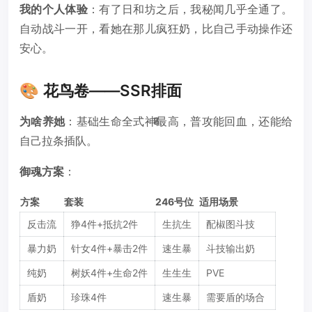
我的个人体验
：有了日和坊之后，我秘闻几乎全通了。
自动战斗一开，看她在那儿疯狂奶，比自己手动操作还
安心。
🎨 花鸟卷——SSR排面
为啥养她
：基础生命全式神最高，普攻能回血，还能给
8
7
1
自己拉条插队。
御魂方案
：
方案
套装
246号位
适用场景
反击流
狰4件+抵抗2件
生抗生
配椒图斗技
暴力奶
针女4件+暴击2件
速生暴
斗技输出奶
纯奶
树妖4件+生命2件
生生生
PVE
盾奶
珍珠4件
速生暴
需要盾的场合