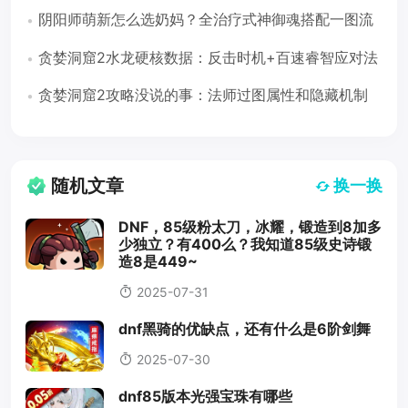
店三路并进
阴阳师萌新怎么选奶妈？全治疗式神御魂搭配一图流
（2026版）
贪婪洞窟2水龙硬核数据：反击时机+百速睿智应对法
（遗忘之穴16-30层）
贪婪洞窟2攻略没说的事：法师过图属性和隐藏机制
随机文章
换一换
DNF，85级粉太刀，冰耀，锻造到8加多
少独立？有400么？我知道85级史诗锻
造8是449~
2025-07-31
dnf黑骑的优缺点，还有什么是6阶剑舞
2025-07-30
dnf85版本光强宝珠有哪些