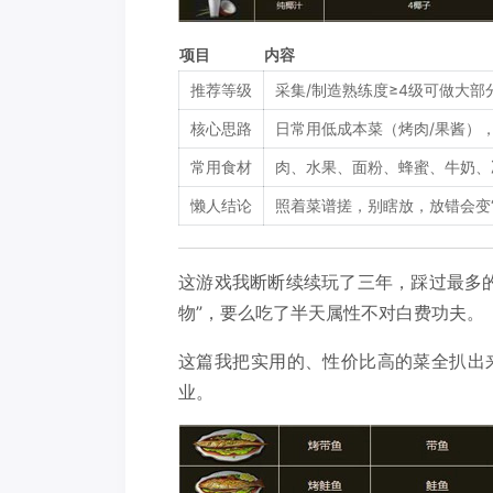
项目
内容
推荐等级
采集/制造熟练度≥4级可做大部
核心思路
日常用低成本菜（烤肉/果酱）
常用食材
肉、水果、面粉、蜂蜜、牛奶、
懒人结论
照着菜谱搓，别瞎放，放错会变
这游戏我断断续续玩了三年，踩过最多
物”，要么吃了半天属性不对白费功夫。
这篇我把实用的、性价比高的菜全扒出
业。