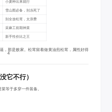
小麦种出来就行
雪山图必备，别冻死了
别全放松茸，太浪费
采麻工前期神菜
新手性价比之王
牛逼，那是败家。松茸留着做黄油煎松茸，属性好得
4
没它不行）
吃对菜等于多穿一件装备。