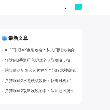
最新文章
# CF手游AK点射攻略：从入门到大神的
完整教学
轩辕剑3手游橙色护驾全获取攻略：抽
卡、仙山岛、商店三路并进
阴阳师萌新怎么选奶妈？全治疗式神御魂
搭配一图流（2026版）
贪婪洞窟2水龙硬核数据：反击时机+百
速睿智应对法（遗忘之穴16-30层）
贪婪洞窟2攻略没说的事：法师过图属性
和隐藏机制