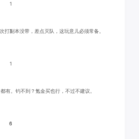
1
次打副本没带，差点灭队，这玩意儿必须常备。
1
1
山都有。钓不到？氪金买也行，不过不建议。
6
1