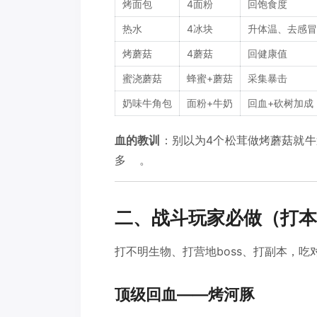
烤面包
4面粉
回饱食度
热水
4冰块
升体温、去感冒
烤蘑菇
4蘑菇
回健康值
蜜浇蘑菇
蜂蜜+蘑菇
采集暴击
奶味牛角包
面粉+牛奶
回血+砍树加成
血的教训
：别以为4个松茸做烤蘑菇就
多
。
二、战斗玩家必做（打本
打不明生物、打营地boss、打副本，
顶级回血——烤河豚