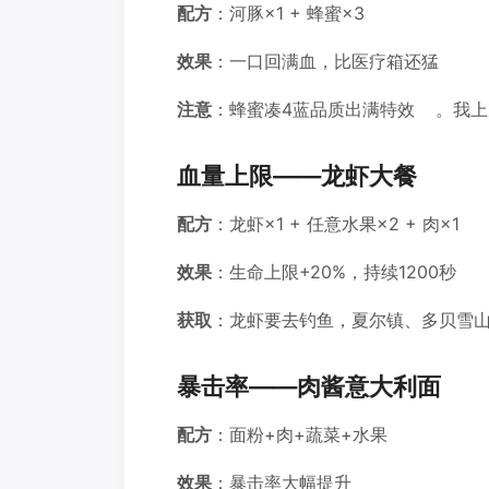
配方
：河豚×1 + 蜂蜜×3
效果
：一口回满血，比医疗箱还猛
注意
：蜂蜜凑4蓝品质出满特效
。我上
血量上限——龙虾大餐
配方
：龙虾×1 + 任意水果×2 + 肉×1
效果
：生命上限+20%，持续1200秒
获取
：龙虾要去钓鱼，夏尔镇、多贝雪
暴击率——肉酱意大利面
配方
：面粉+肉+蔬菜+水果
效果
：暴击率大幅提升