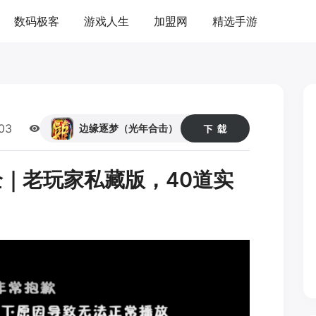
数码极客
游戏人生
加盟网
精选手游
03
186
边缘逐梦（光年合击）
｜老玩家私藏版，40道实