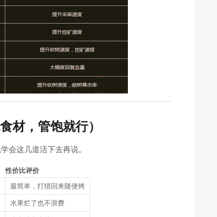
食材，管饱就行）
先学会这几道活下去再说。
性价比评价
最简单，打猎回来随便烤
水果烂了也不浪费