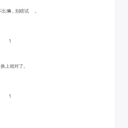
不出来，别瞎试
4
4
。
1
，换上就对了。
1