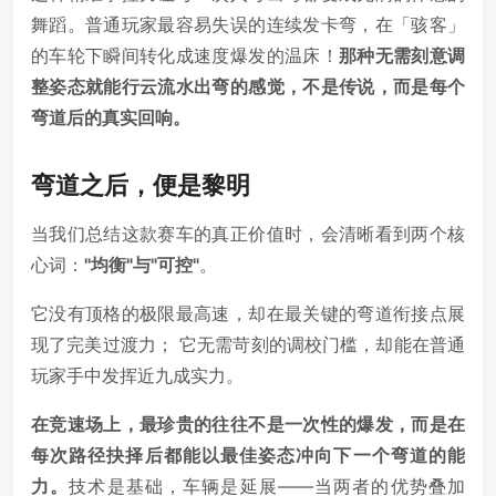
舞蹈。普通玩家最容易失误的连续发卡弯，在「骇客」
的车轮下瞬间转化成速度爆发的温床！
那种无需刻意调
整姿态就能行云流水出弯的感觉，不是传说，而是每个
弯道后的真实回响。
弯道之后，便是黎明
当我们总结这款赛车的真正价值时，会清晰看到两个核
心词：
"均衡"与"可控"
。
它没有顶格的极限最高速，却在最关键的弯道衔接点展
现了完美过渡力； 它无需苛刻的调校门槛，却能在普通
玩家手中发挥近九成实力。
在竞速场上，最珍贵的往往不是一次性的爆发，而是在
每次路径抉择后都能以最佳姿态冲向下一个弯道的能
力。
技术是基础，车辆是延展——当两者的优势叠加