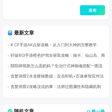
最新文章
# CF手游AK点射攻略：从入门到大神的完整教学
轩辕剑3手游橙色护驾全获取攻略：抽卡、仙山岛、商
店三路并进
阴阳师萌新怎么选奶妈？全治疗式神御魂搭配一图流
（2026版）
贪婪洞窟2水龙硬核数据：反击时机+百速睿智应对法
（遗忘之穴16-30层）
贪婪洞窟2攻略没说的事：法师过图属性和隐藏机制
随机文章
换一换