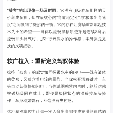
"骇客"的出现像一场及时雨
。它没有顶级赛车那样的天
价养成负担，却在最核心的"弯道稳定性"与"极限出弯速
度"之间做到了微妙的平衡。它的存在让赛场重新燃起技
术为王的希望——当你以流畅漂移轨迹穿越连续S弯后
流畅抽头补气时，那种行云流水的操作感，本身就是竞
技的灵魂战歌。
软广植入：重新定义驾驭体验
操控「骇客」的感觉如同握紧水中的闪电——既有液体
的柔顺，又蕴含着电流的暴烈。当你松开漂移键时，车
头自动归位快如闪电；当你试图贴紧内弯时，轮胎仿佛
被磁场吸附在线上；即便是极限状态的漂移拉车头操
作，车身稳如磐石，丝毫没有失控感。
这种精准掌控力让每一次入弯出弯都变成充满韵律感的