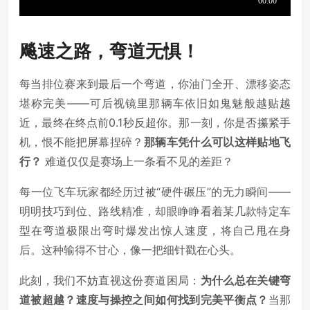
飚速之路，弯道无惧！
每当排位赛来到最后一个弯道，你油门全开、漂移姿态
堪称完美——可后视镜里那辆车依旧如鬼魅般越贴越
近，最终在终点前0.1秒反超你。那一刻，你是否攥紧手
机，恨不能把屏幕捏碎？
那辆车凭什么可以这样贴地飞
行？
难道仅仅是赛场上一条看不见的差距？
每一位飞车玩家都经历过被“硬件碾压”的无力瞬间——
明明技巧到位、路线精准，却眼睁睁看着某几款特定车
型在弯道极限出弯时爆发出惊人速度，将自己甩在身
后。这种输得不甘心，像一把细针戳在心头。
此刻，我们不妨直视这份赛道困局：
为什么总在关键弯
道被超越？速度与操控之间如何找到完美平衡点？
当那