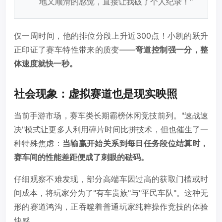
地又顺滑的感觉，直接让我破了个人纪录！"
仅一周时间，他的排位分段上升近300点！小凯的跃升
正印证了赛车特性带来的质变——
弯道控制强一分，整
体速度就快一秒。
社会现象：虚拟赛道也是现实映照
当前手游市场，赛车类长期霸榜休闲竞技前列。"速战速
决"模式让更多人利用碎片时间比拼技术，但也催生了一
种特殊焦虑：
当输赢开始关系到每日任务段位结算时，
赛车间的性能差距便成了刺眼的砝码。
仔细观察不难发现，部分高端车因过高的获取门槛或时
间成本，将玩家分为了"有车贵族"与"平民车队"。这种无
形的赛道鸿沟，正吞噬着普通玩家纯粹操作竞技的体验
快感。