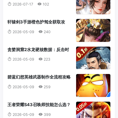
大神的完整教学
2026-07-17
102
轩辕剑3手游橙色护驾全获取攻
略：抽卡、仙山岛、商店三路并进
2026-05-09
240
贪婪洞窟2水龙硬核数据：反击时
机+百速睿智应对法（遗忘之穴
2026-05-09
223
16-30层）
碧蓝幻想英雄武器制作全流程攻略
2026：从零到C4职业属性觉醒
2026-05-09
259
王者荣耀S43召唤师技能怎么选？
别再无脑闪现了，新技能汇流为兵
2026-05-09
399
这样带！