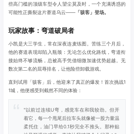
些高门槛的顶级车型令人望尘莫及时，一个充满诱惑的
可能性正撕裂这片赛道乌云——
「骇客」登场。
玩家故事：弯道破局者
小凯是大三学生，常在深夜连麦练图。苦练三个月后，
他的赛道表现却陷入瓶颈：无论怎么优化路线，弯道衔
接始终不够流畅，总被高手凭借细微加速优势超越。无
数次第二名的屈辱排名，让他险些卸载游戏。
直到试用「骇客」后，他迎来了真正的爆发！首次挑战1
1城，他便感受到截然不同的体验：
"以前过连续U弯，感觉车在和我较劲。但开
着它，每一个甩尾后拉车头就像被一股力量温
柔托住，油门早给0.1秒完全不推头。那种贴